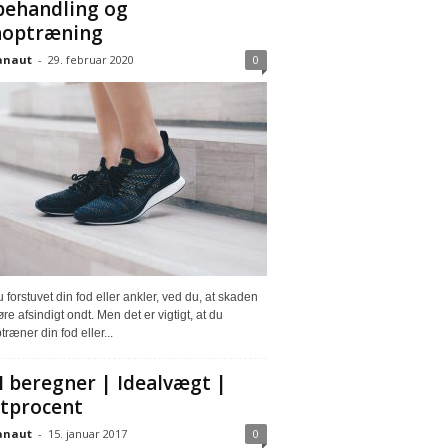
 behandling og
noptræning
anaut
-
29. februar 2020
0
 forstuvet din fod eller ankler, ved du, at skaden
re afsindigt ondt. Men det er vigtigt, at du
ræner din fod eller...
 beregner | Idealvægt |
tprocent
anaut
-
15. januar 2017
0