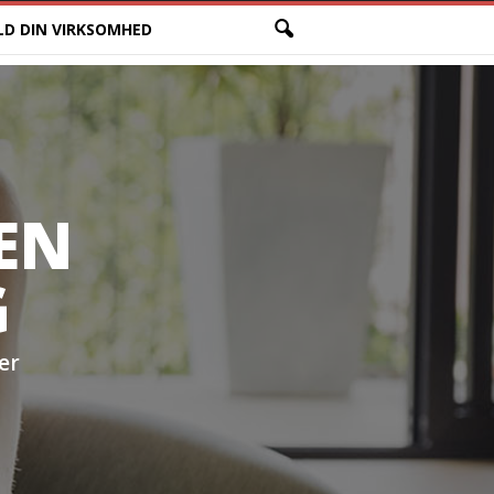
LD DIN VIRKSOMHED
 EN
G
er