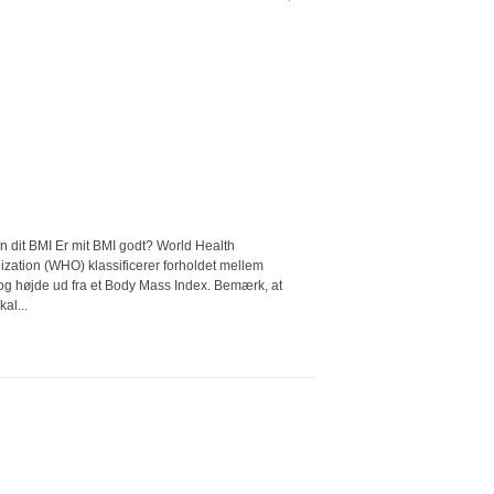
n dit BMI Er mit BMI godt? World Health
zation (WHO) klassificerer forholdet mellem
og højde ud fra et Body Mass Index. Bemærk, at
al...