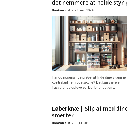
det nemmere at holde styr p
Bookanaut
-
28. maj 2024
Har du nogensinde prøvet at finde dine vitaminer
kosttilskud i en rodet skuffe? Det kan være en
frustrerende oplevelse. Derfor er det en...
Løberknæ | Slip af med din
smerter
Bookanaut
-
3. juli 2018