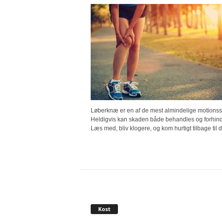
Løberknæ er en af de mest almindelige motionss
Heldigvis kan skaden både behandles og forhind
Læs med, bliv klogere, og kom hurtigt tilbage til di
Kost