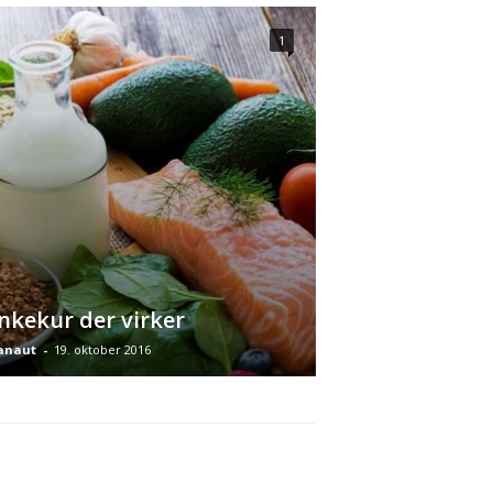
1
nkekur der virker
anaut
-
19. oktober 2016