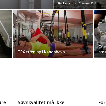
Bookanaut
-
10. august 2016
Cro
TRX træning i København
cros
øre
Søvnkvalitet må ikke
For