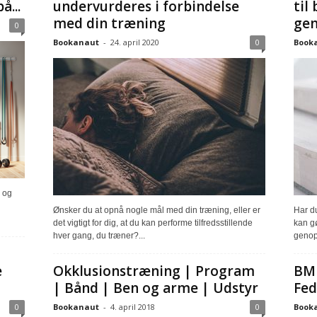
å...
undervurderes i forbindelse
til
med din træning
ge
0
Bookanaut
-
24. april 2020
0
Book
 og
Ønsker du at opnå nogle mål med din træning, eller er
Har du
det vigtigt for dig, at du kan performe tilfredsstillende
kan gø
hver gang, du træner?...
genopt
e
Okklusionstræning | Program
BMI
| Bånd | Ben og arme | Udstyr
Fed
0
Bookanaut
-
4. april 2018
0
Book