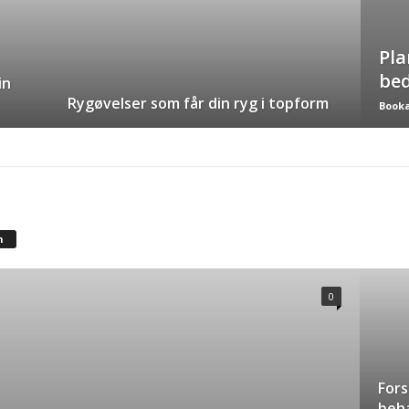
Pla
bed
in
Rygøvelser som får din ryg i topform
Book
m
0
Fors
beh