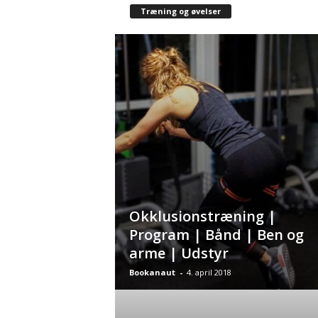
Træning og øvelser
Okklusionstræning |
Program | Bånd | Ben og
arme | Udstyr
Bookanaut
-
4. april 2018