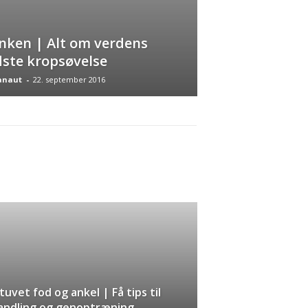
nken | Alt om verdens
ste kropsøvelse
anaut
-
22. september 2016
tuvet fod og ankel | Få tips til
andling og genoptræning