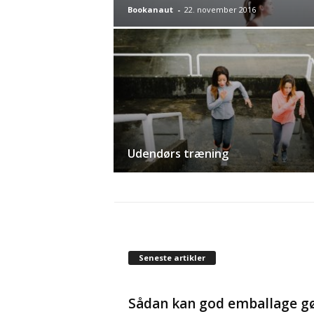
Bookanaut
-
22. november 2016
Udendørs træning
Seneste artikler
Sådan kan god emballage g