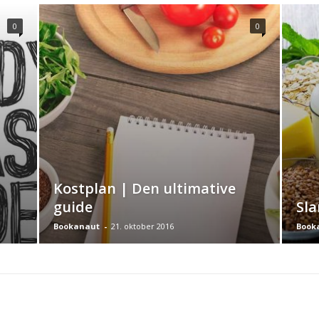
0
0
|
Kostplan | Den ultimative
guide
Sla
Bookanaut
-
21. oktober 2016
Book