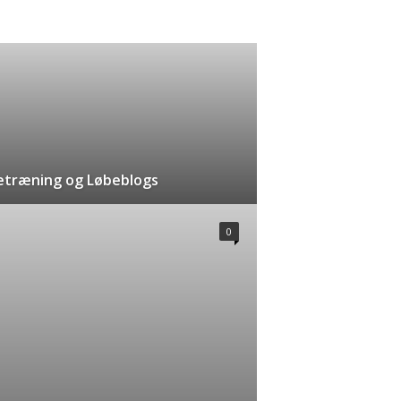
etræning og Løbeblogs
0