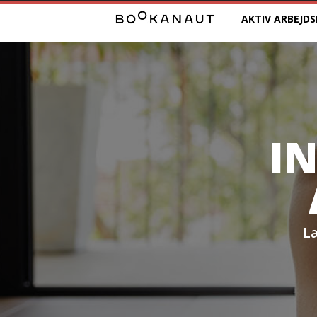
B
AKTIV ARBEJD
o
o
k
IN
a
n
a
L
u
t