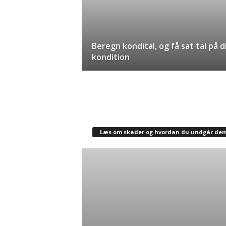
Beregn kondital, og få sat tal på d
kondition
Læs om skader og hvordan du undgår de