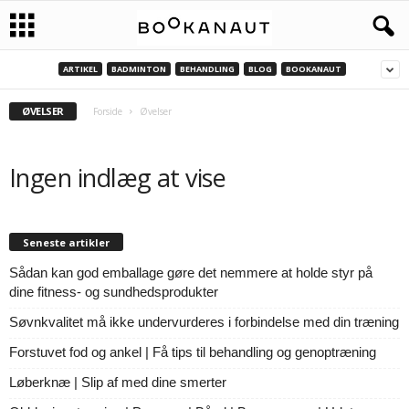
ARTIKEL
BADMINTON
BEHANDLING
BLOG
BOOKANAUT
B
ØVELSER
o
Forside
Øvelser
o
Ingen indlæg at vise
k
a
Seneste artikler
Sådan kan god emballage gøre det nemmere at holde styr på
n
dine fitness- og sundhedsprodukter
a
Søvnkvalitet må ikke undervurderes i forbindelse med din træning
Forstuvet fod og ankel | Få tips til behandling og genoptræning
u
Løberknæ | Slip af med dine smerter
t