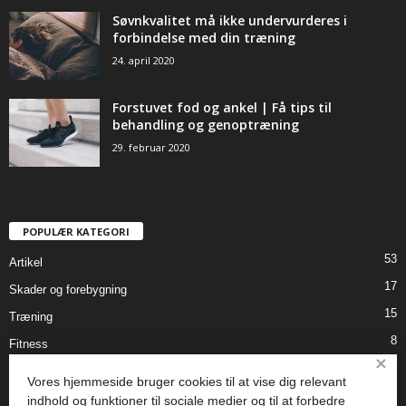
Søvnkvalitet må ikke undervurderes i
forbindelse med din træning
24. april 2020
Forstuvet fod og ankel | Få tips til
behandling og genoptræning
29. februar 2020
POPULÆR KATEGORI
53
Artikel
17
Skader og forebygning
15
Træning
8
Fitness
+
7
København
Vores hjemmeside bruger cookies til at vise dig relevant
6
Indlæg
indhold og funktioner til sociale medier og til at forbedre