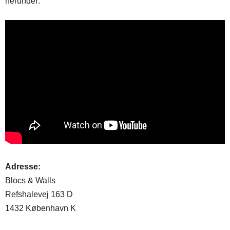
herunder:
Adresse:
Blocs & Walls
Refshalevej 163 D
1432 København K