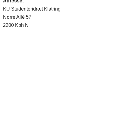
Adresse:
KU Studenteridræt Klatring
Nørre Allé 57
2200 Kbh N